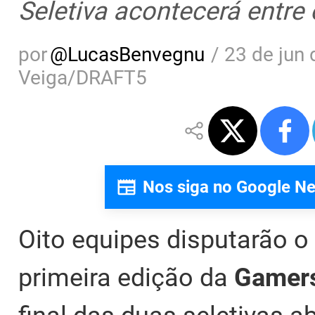
Seletiva acontecerá entre 
por
@
LucasBenvegnu
/
23 de jun 
Veiga/DRAFT5
Nos siga no Google N
Oito equipes disputarão o 
primeira edição da
Gamers