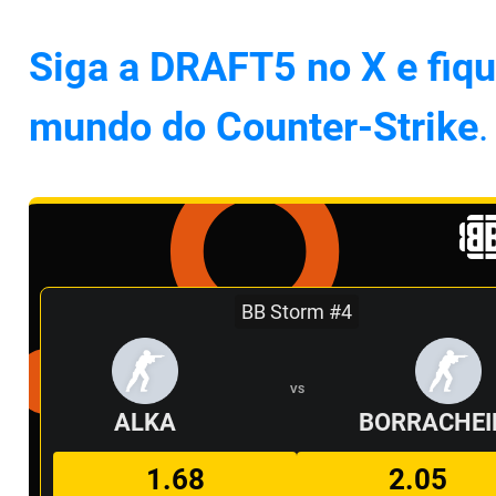
Siga a DRAFT5 no X e fiqu
mundo do Counter-Strike
.
BB Storm #4
VS
ALKA
BORRACHEI
1.68
2.05