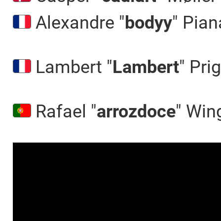
Alexandre "⁠
bodyy⁠
" Pian
Lambert "⁠
Lambert⁠
" Pri
Rafael "⁠
arrozdoce⁠
" Wing