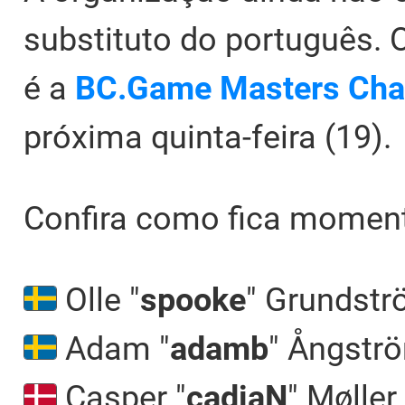
substituto do português.
é a
BC.Game Masters Cha
próxima quinta-feira (19).
Confira como fica momen
Olle "⁠
spooke⁠
" Grundst
Adam "⁠
adamb⁠
" Ångstr
Casper "⁠
cadiaN⁠
" Møller