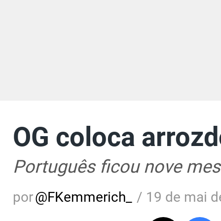
OG coloca arroz
Português ficou nove mes
por
@
FKemmerich_
/
19 de mai d