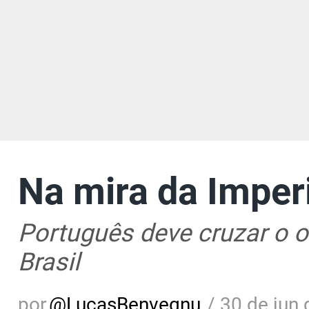
Na mira da Imper
Português deve cruzar o o
Brasil
por
@
LucasBenvegnu
/
30 de jun 