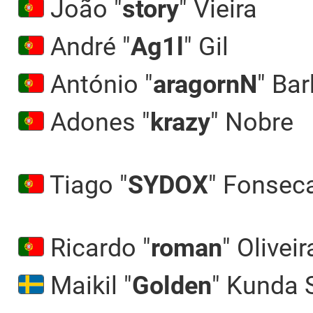
João "
story
" Vieira
André "⁠
Ag1l⁠
" Gil
António "⁠
aragornN⁠
" Ba
Adones "⁠
krazy⁠
" Nobre
Tiago "⁠
SYDOX⁠
" Fonsec
Ricardo "⁠
roman⁠
" Oliveir
Maikil "
Golden
" Kunda 