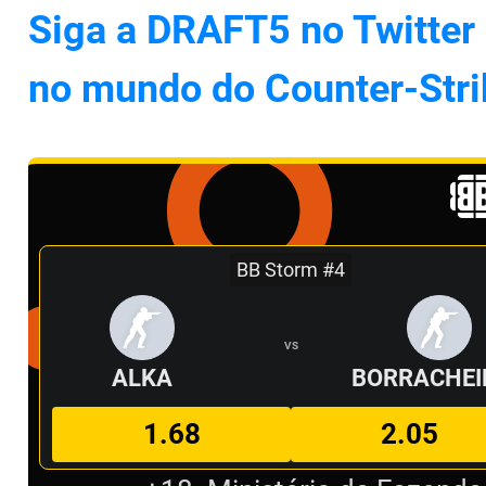
Siga a DRAFT5 no Twitter 
no mundo do Counter-Stri
BB Storm #4
VS
ALKA
BORRACHEI
1.68
2.05