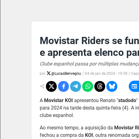
Movistar Riders se fu
e apresenta elenco pa
Clube espanhol passa por múltiplas mudanç
por
@
LucasBenvegnu
/
04 de jan de 2024 - 19:30
/ Cap
A
Movistar KOI
apresentou Renato "
stadodo
"
para 2024 na tarde desta quinta-feira (4). A 
clube espanhol.
Ao mesmo tempo, a aquisição da
Movistar R
fechou a compra da
KOI
, outra renomada or