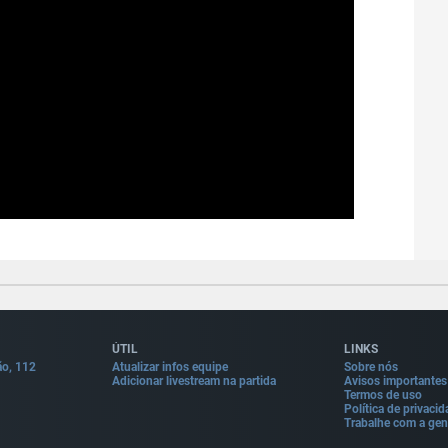
ÚTIL
LINKS
ão, 112
Atualizar infos equipe
Sobre nós
Adicionar livestream na partida
Avisos importantes
Termos de uso
Política de privaci
Trabalhe com a gen