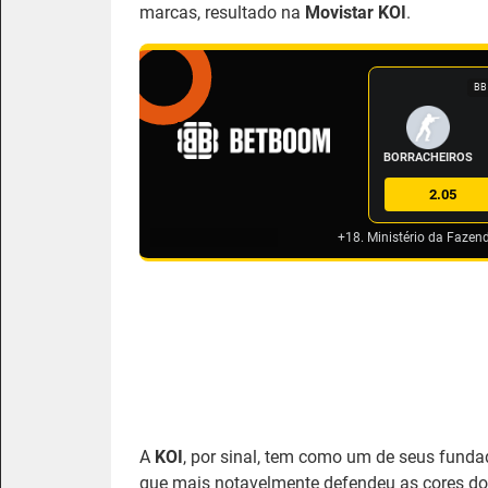
marcas, resultado na
Movistar KOI
.
BB
BORRACHEIROS
2.05
+18. Ministério da Fazen
A
KOI
, por sinal, tem como um de seus fundad
que mais notavelmente defendeu as cores do