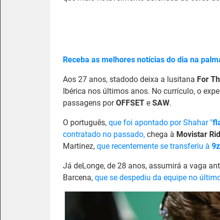
Receba as melhores notícias do dia na palm
Aos 27 anos, stadodo deixa a lusitana
For T
Ibérica nos últimos anos. No currículo, o exp
passagens por
OFFSET
e
SAW
.
O português,
que foi apontado por Shahar "
f
contratado no passado,
chega à
Movistar Ri
Martinez,
que recentemente se transferiu à
9z
Já deLonge, de 28 anos, assumirá a vaga ante
Barcena,
que se despediu da equipe no últim