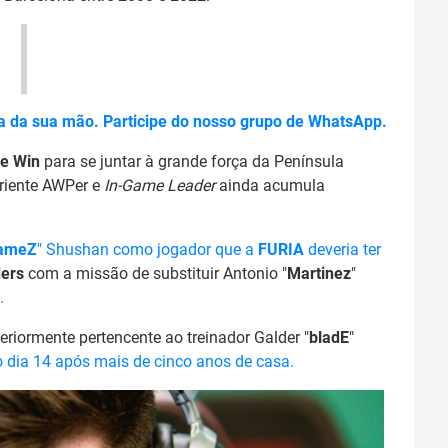
a da sua mão. Participe do nosso grupo de WhatsApp.
he Win
para se juntar à grande força da Península
eriente AWPer e
In-Game Leader
ainda acumula
lameZ
" Shushan como jogador que a
FURIA
deveria ter
ders
com a missão de substituir Antonio "
Martinez
"
.
riormente pertencente ao treinador Galder "
bladE
"
o dia 14 após mais de cinco anos de casa.