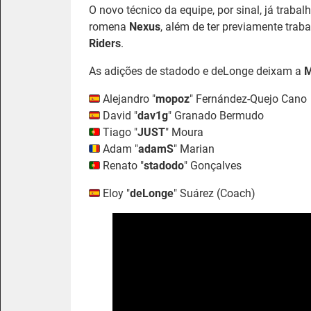
O novo técnico da equipe, por sinal, já traba
romena
Nexus
, além de ter previamente tra
Riders
.
As adições de stadodo e deLonge deixam
a
M
Alejandro "
mopoz
" Fernández-Quejo Cano
David "⁠
dav1g⁠
" Granado Bermudo
Tiago "
JUST
" Moura
Adam "⁠
adamS⁠
" Marian
Renato "
stadodo
" Gonçalves
Eloy "⁠
deLonge⁠
" Suárez (Coach)