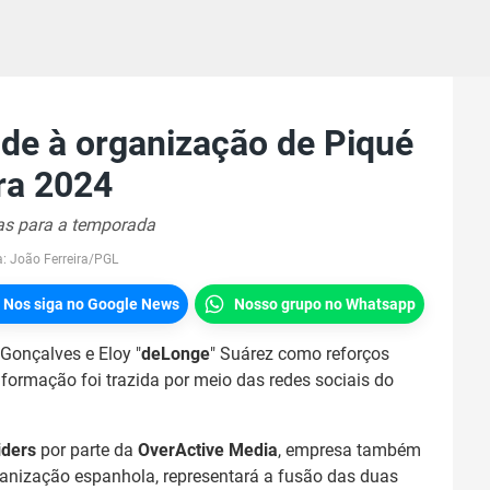
nde à organização de Piqué
ra 2024
as para a temporada
a:
João Ferreira/PGL
Nos siga no Google News
Nosso grupo no Whatsapp
 Gonçalves e Eloy "⁠
deLonge⁠
" Suárez como reforços
informação foi trazida por meio das redes sociais do
iders
por parte da
OverActive Media
, empresa também
ganização espanhola, representará a fusão das duas