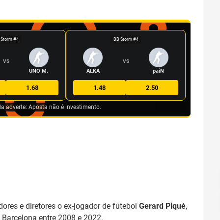
 Storm #4
BB Storm #4
VS
VS
UNO M.
ALKA
paiN
1.68
1.48
2.50
da adverte: Aposta não é investimento.
ores e diretores o ex-jogador de futebol
Gerard Piqué
,
 Barcelona entre 2008 e 2022.