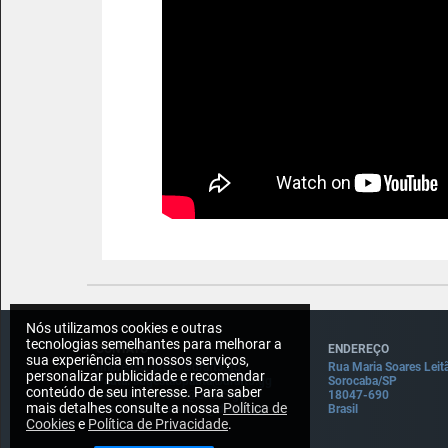
Nós utilizamos cookies e outras
tecnologias semelhantes para melhorar a
CONTATO
ENDEREÇO
sua experiência em nossos serviços,
Imprensa: press@draft5.gg
Rua Maria Soares Leit
personalizar publicidade e recomendar
Pauta: sugestaopauta@draft5.gg
Sorocaba/SP
conteúdo de seu interesse. Para saber
Contato: contato@draft5.gg
18047-690
mais detalhes consulte a nossa
Política de
Comercial: comercial@draft5.gg
Brasil
Cookies
e
Política de Privacidade
.