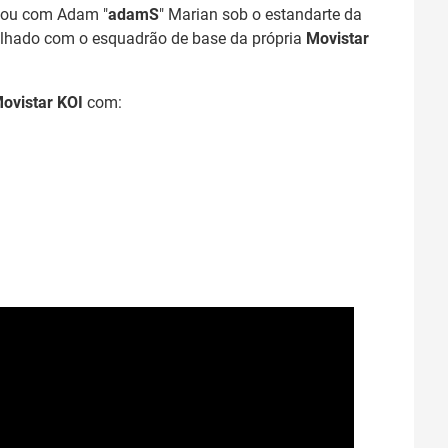
lhou com Adam "⁠
adamS⁠
" Marian sob o estandarte da
balhado com o esquadrão de base da própria
Movistar
ovistar KOI
com: