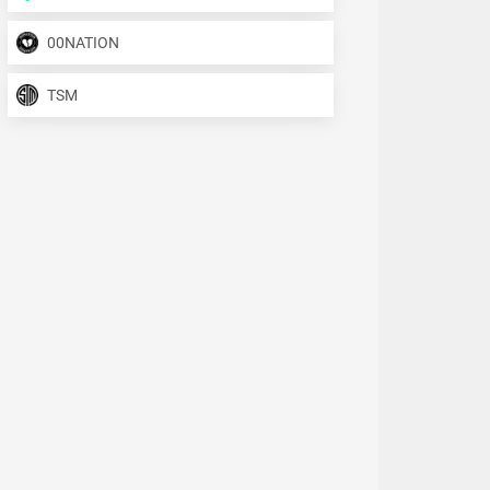
00NATION
TSM