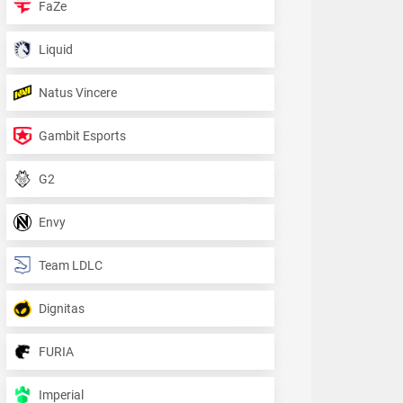
FaZe
Liquid
Natus Vincere
Gambit Esports
G2
Envy
Team LDLC
Dignitas
FURIA
Imperial