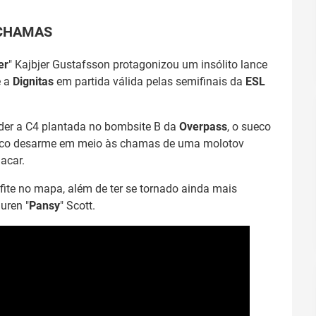
 CHAMAS
er
" Kajbjer Gustafsson protagonizou um insólito lance
e a
Dignitas
em partida válida pelas semifinais da
ESL
er a C4 plantada no bombsite B da
Overpass
, o sueco
eroico desarme em meio às chamas de uma molotov
lacar.
afite no mapa, além de ter se tornado ainda mais
uren "
Pansy
" Scott.