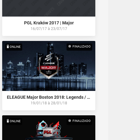
PGL Kraków 2017 | Major
16/07/17
à
23/07/17
FINALIZADO
🖥️ ONLINE
ELEAGUE Major Boston 2018: Legends / Championship Stage
19/01/18
à
28/01/18
FINALIZADO
🖥️ ONLINE