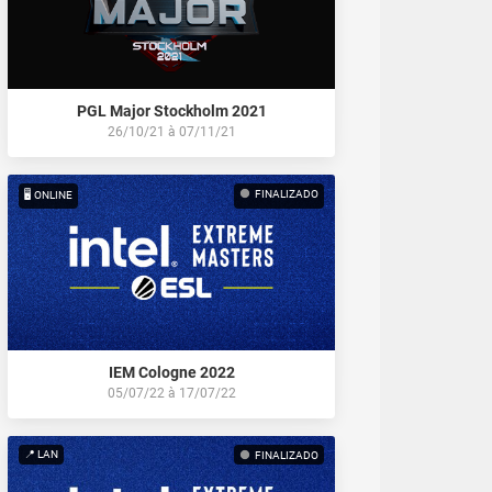
PGL Major Stockholm 2021
26/10/21
à
07/11/21
FINALIZADO
🖥️ ONLINE
IEM Cologne 2022
05/07/22
à
17/07/22
📍 LAN
FINALIZADO