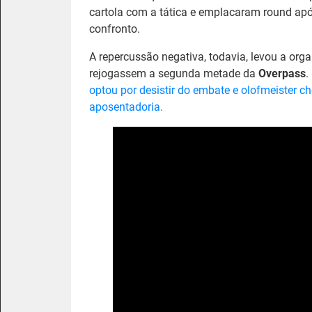
cartola com a tática e emplacaram round ap
confronto.
A repercussão negativa, todavia, levou a or
rejogassem a segunda metade da
Overpass
.
optou por desistir do embate e olofmeister 
aposentadoria.