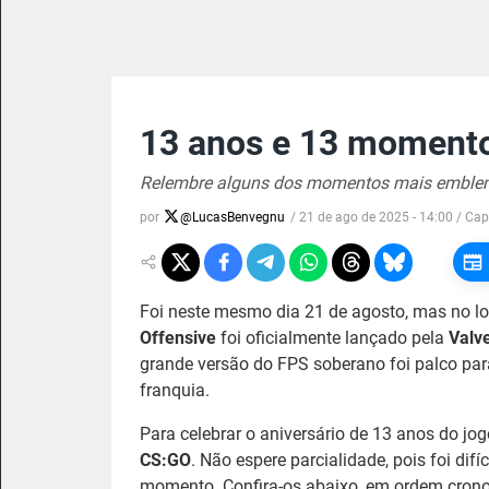
13 anos e 13 momento
Relembre alguns dos momentos mais emblemá
por
@
LucasBenvegnu
/
21 de ago de 2025 - 14:00
/ Cap
Foi neste mesmo dia 21 de agosto, mas no l
Offensive
foi oficialmente lançado pela
Valv
grande versão do FPS soberano foi palco p
franquia.
Para celebrar o aniversário de 13 anos do jog
CS:GO
. Não espere parcialidade, pois foi difí
momento. Confira-os abaixo, em ordem crono