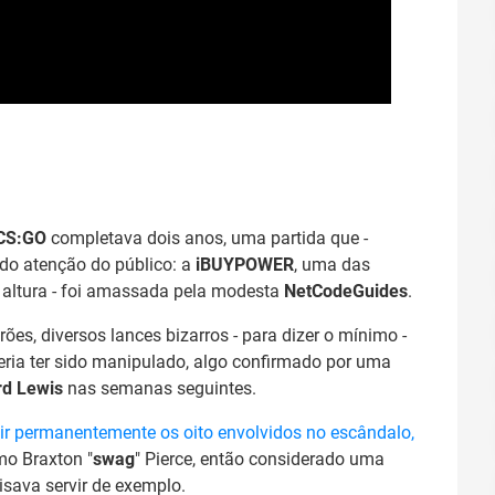
CS:GO
completava dois anos, uma partida que -
do atenção do público: a
iBUYPOWER
, uma das
a altura - foi amassada pela modesta
NetCodeGuides
.
s, diversos lances bizarros - para dizer o mínimo -
eria ter sido manipulado, algo confirmado por uma
rd Lewis
nas semanas seguintes.
ir permanentemente os oito envolvidos no escândalo,
mo Braxton "
swag
" Pierce, então considerado uma
isava servir de exemplo.