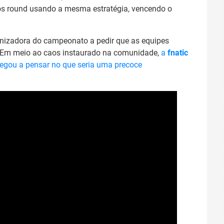
ós round usando a mesma estratégia, vencendo o
ganizadora do campeonato a pedir que as equipes
 Em meio ao caos instaurado na comunidade,
a
fnatic
chegou a pensar no que seria uma precoce