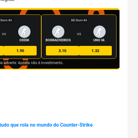
 Storm #4
BB Storm #4
VS
VS
ODDIK
BORRACHEIROS
UNO M.
1.90
3.10
1.32
da adverte: Aposta não é investimento.
 tudo que rola no mundo do Counter-Strike
.