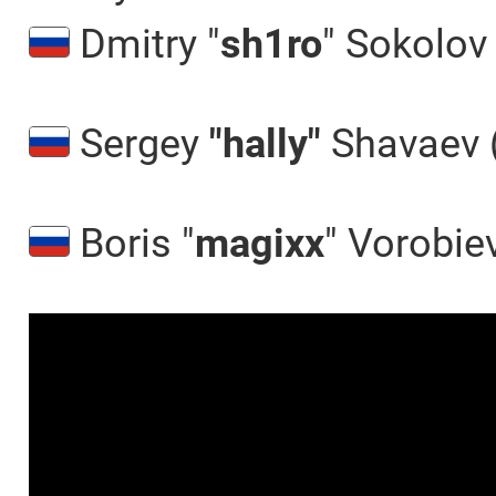
Dmitry "
sh1ro
" Sokolov
Sergey
"⁠hally⁠"
Shavaev 
Boris "⁠
magixx⁠
" Vorobiev