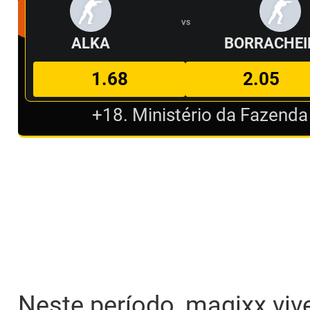
VS
ALKA
BORRACHEI
1.68
2.05
+18. Ministério da Fazenda
Neste período, magixx vi