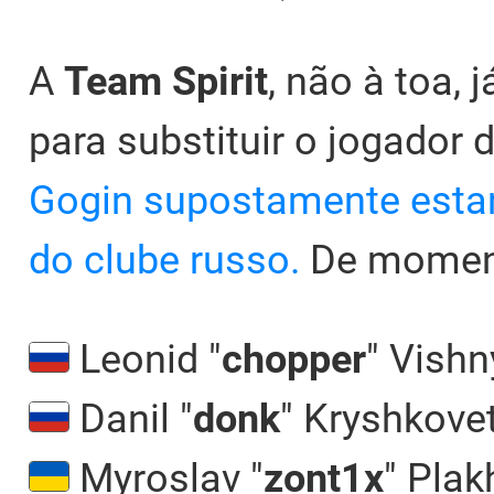
A
Team Spirit
, não à toa,
para substituir o jogador 
Gogin supostamente estan
do clube russo.
De momento
Leonid "⁠
chopper⁠
" Vish
Danil "⁠
donk⁠
" Kryshkove
Myroslav "⁠
zont1x⁠
" Plak