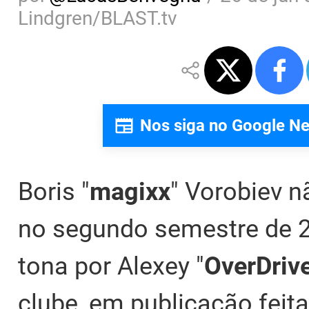
Lindgren/BLAST.tv
Nos siga no Google N
Boris "⁠
magixx⁠
" Vorobiev n
no segundo semestre de 20
tona por Alexey "
OverDriv
clube, em publicação feit