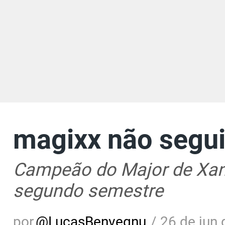
magixx não segui
Campeão do Major de Xanga
segundo semestre
por
@
LucasBenvegnu
/
26 de jun 