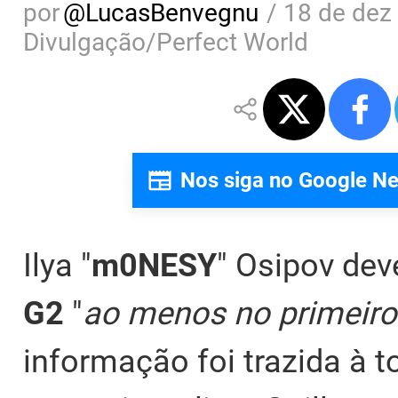
por
@
LucasBenvegnu
/
18 de dez
Divulgação/Perfect World
Nos siga no Google N
Ilya "
m0NESY
" Osipov dev
G2
"
ao menos no primeiro
informação foi trazida à 