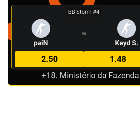
BB Storm #4
VS
paiN
Keyd S.
2.50
1.48
+18. Ministério da Fazenda