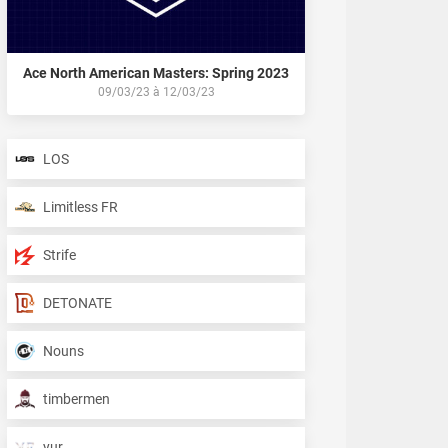
Ace North American Masters: Spring 2023
09/03/23
à
12/03/23
LOS
Limitless FR
Strife
DETONATE
Nouns
timbermen
yur