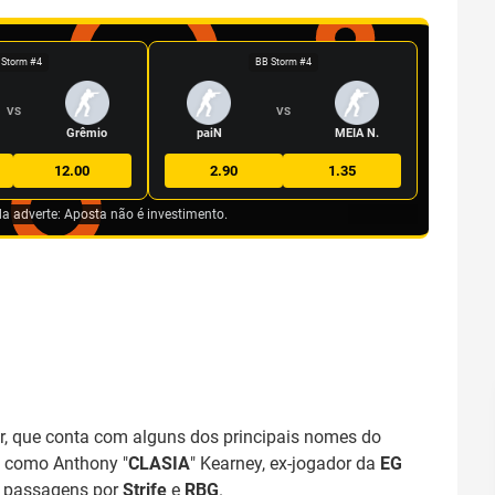
 Storm #4
BB Storm #4
VS
VS
Grêmio
paiN
MEIA N.
12.00
2.90
1.35
da adverte: Aposta não é investimento.
yur, que conta com alguns dos principais nomes do
, como Anthony "
CLASIA
" Kearney, ex-jogador da
EG
a passagens por
Strife
e
RBG
.