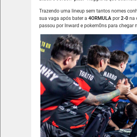
Trazendo uma lineup sem tantos nomes conhe
sua vaga após bater a
4ORMULA
por
2-0
na d
passou por Inward e pokem0ns para chegar na