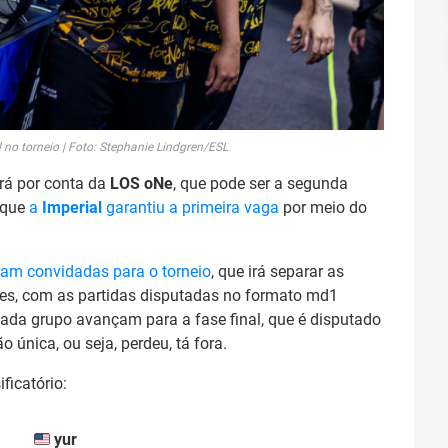
 no torneio | Foto: Stephanie Lindgren/ESL
ará por conta da
LOS oNe
, que pode ser a segunda
 que
a
Imperial
garantiu a primeira vaga
por meio do
ram convidadas para o torneio
, que irá separar as
tes, com as partidas disputadas no formato md1
cada grupo avançam para a fase final, que é disputado
única, ou seja, perdeu, tá fora.
ficatório:
yur