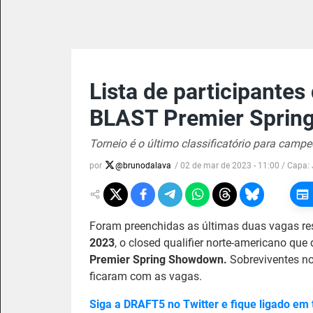
Lista de participantes
BLAST Premier Spring
Torneio é o último classificatório para cam
por
@
brunodalava
/
02 de mar de 2023 - 11:00
/ Capa:
Foram preenchidas as últimas duas vagas re
2023
, o closed qualifier norte-americano q
Premier Spring Showdown.
Sobreviventes no 
ficaram com as vagas.
S
iga a DRAFT5 no Twitter e fique ligado em