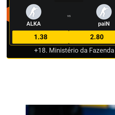
VS
ALKA
paiN
1.38
2.80
+18. Ministério da Fazenda