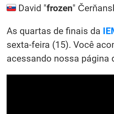
David "
frozen
" Čerňansk
As quartas de finais da
IE
sexta-feira (15). Você ac
acessando nossa página 