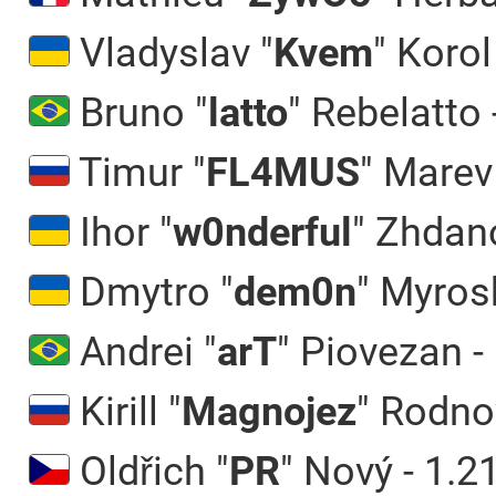
Vladyslav "
Kvem
" Korol
Bruno "
latto
" Rebelatto 
Timur "
FL4MUS
" Marev
Ihor "
w0nderful
" Zhdano
Dmytro "
dem0n
" Myros
Andrei "
arT
" Piovezan -
Kirill "
Magnojez
" Rodno
Oldřich "
PR
" Nový - 1.2