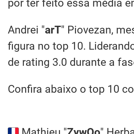
por ter feito essa média
Andrei "
arT
" Piovezan, m
figura no top 10. Liderand
de rating 3.0 durante a fa
Confira abaixo o top 10 c
Mathieu "
ZywOo
" Herba