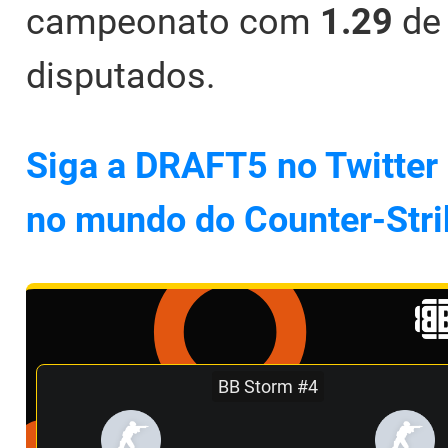
campeonato com
1.29
de 
disputados.
Siga a DRAFT5 no Twitter 
no mundo do Counter-Stri
BB Storm #4