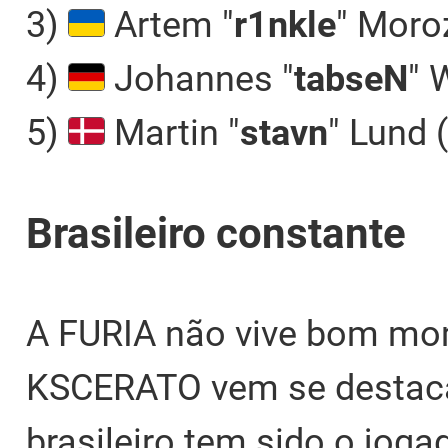
3)
Artem "
r1nkle
" Moro
4)
Johannes "
tabseN
" 
5)
Martin "
stavn
" Lund (
Brasileiro constante
A FURIA não vive bom mo
KSCERATO vem se destaca
brasileiro tem sido o jog