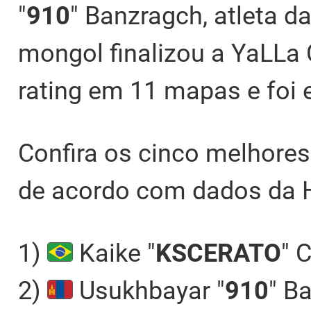
"
910
" Banzragch, atleta 
mongol finalizou a YaLL
rating em 11 mapas e foi 
Confira os cinco melhore
de acordo com dados da H
1)
Kaike "
KSCERATO
" 
2)
Usukhbayar "
910
" B