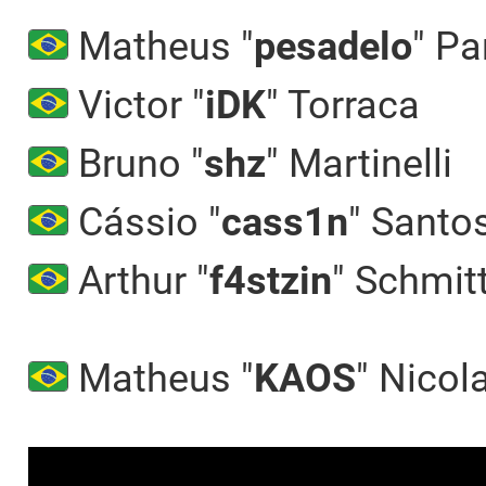
Matheus "
pesadelo
" Pa
Victor "
iDK
" Torraca
Bruno "
shz
" Martinelli
Cássio "
cass1n
" Santo
Arthur "
f4stzin
" Schmit
Matheus "
KAOS
" Nicol