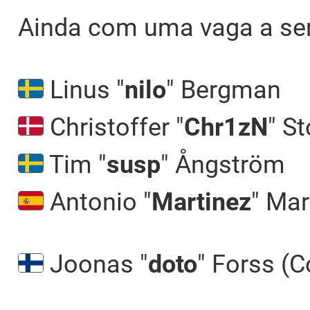
Ainda com uma vaga a ser
Linus "
nilo
" Bergman
Christoffer "⁠
Chr1zN⁠
" S
Tim "
susp
" Ångström
Antonio "
Martinez
" Mar
Joonas "⁠
doto⁠
" Forss (