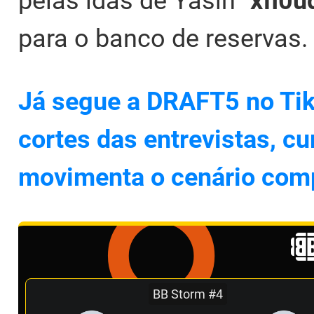
pelas idas de Yasin "⁠
xfl0ud
para o banco de reservas.
Já segue a DRAFT5 no Tik
cortes das entrevistas, cu
movimenta o cenário comp
BB Storm #4