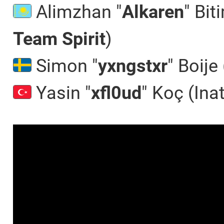
Alimzhan "⁠
Alkaren⁠
" Bi
Team Spirit
)
Simon "
yxngstxr
" Boije
Yasin "
xfl0ud
" Koç (Ina