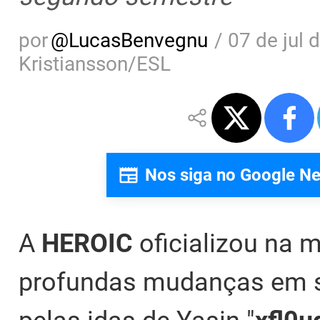
por
@
LucasBenvegnu
/
07 de jul 
Kristiansson/ESL
Nos siga no Google N
A
HEROIC
oficializou na m
profundas mudanças em su