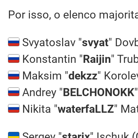
Por isso, o elenco majorit
Svyatoslav "
svyat
" Dov
Konstantin "
Raijin
" Tru
Maksim "
dekzz
" Korole
Andrey "
BELCHONOKK
Nikita "
waterfaLLZ
" Ma
Sergey "
starix
" Ischuk 