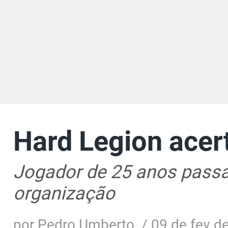
Hard Legion acer
Jogador de 25 anos passar
organização
por
Pedro Umberto
/
09 de fev d