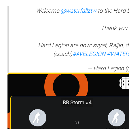
Welcome
@waterfallztw
to the Hard L
Thank you 
Hard Legion are now: svyat, Raijin, d
(coach)
#AVELEGION
#WATER
— Hard Legion (
BB Storm #4
VS