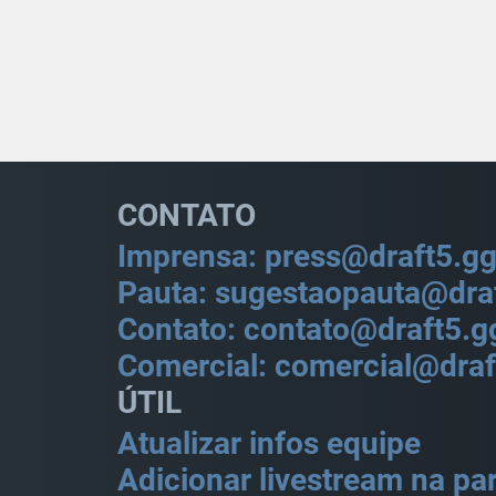
CONTATO
Imprensa: press@draft5.g
Pauta: sugestaopauta@dra
Contato: contato@draft5.g
Comercial: comercial@draf
ÚTIL
Atualizar infos equipe
Adicionar livestream na par