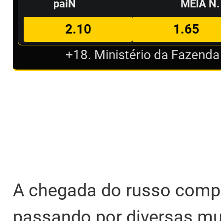
paiN
MEIA N.
2.10
1.65
+18. Ministério da Fazenda
A chegada do russo comp
passando por diversas m