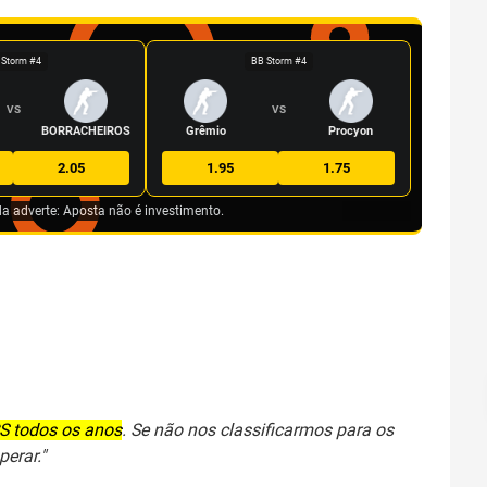
 Storm #4
BB Storm #4
VS
VS
BORRACHEIROS
Grêmio
Procyon
2.05
1.95
1.75
da adverte: Aposta não é investimento.
S todos os anos
. Se não nos classificarmos para os
erar."