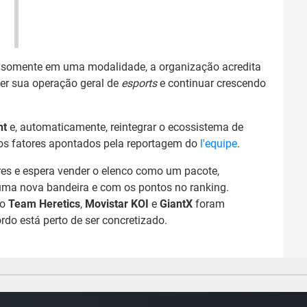
or somente em uma modalidade, a organização acredita
cer sua operação geral de
esports
e continuar crescendo
nt
e, automaticamente, reintegrar o ecossistema de
s fatores apontados pela reportagem do
l'equipe
.
res e espera vender o elenco como um pacote,
uma nova bandeira e com os pontos no ranking.
mo
Team Heretics
,
Movistar KOI
e
GiantX
foram
do está perto de ser concretizado.