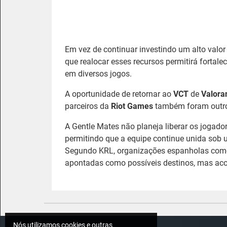
Em vez de continuar investindo um alto val
que realocar esses recursos permitirá fortale
em diversos jogos.
A oportunidade de retornar ao
VCT
de
Valora
parceiros da
Riot Games
também foram outro
A Gentle Mates não planeja liberar os jogado
permitindo que a equipe continue unida sob 
Segundo KRL, organizações espanholas co
apontadas como possíveis destinos, mas acor
Nós utilizamos cookies e outras