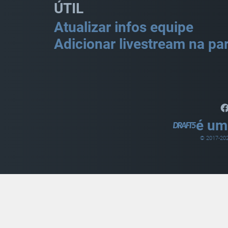
ÚTIL
Atualizar infos equipe
Adicionar livestream na par
é um
© 2017-
20