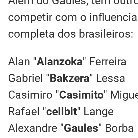
Além do Gaules, tem outro
competir com o influenciad
completa dos brasileiros:
Alan "
Alanzoka
" Ferreira
Gabriel "
Bakzera
" Lessa
Casimiro "
Casimito
" Migu
Rafael "
cellbit
" Lange
Alexandre "
Gaules
" Borba