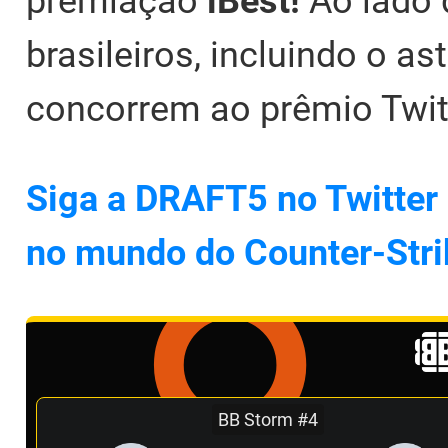
premiação
iBest!
Ao lado 
brasileiros, incluindo o as
concorrem ao prêmio Twit
Siga a DRAFT5 no Twitter 
no mundo do Counter-Stri
BB Storm #4