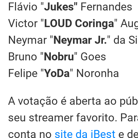
Flávio "
Jukes"
Fernandes
Victor "
LOUD Coringa
" Au
Neymar "
Neymar Jr.
" da S
Bruno "
Nobru
" Goes
Felipe "
YoDa
" Noronha
A votação é aberta ao púb
seu streamer favorito. Par
conta no
site da iBest
e de