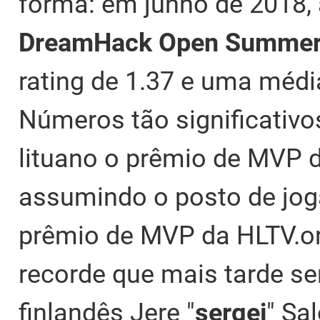
forma: em junho de 2018, 
DreamHack
Open
Summe
rating de 1.37 e uma médi
Números tão significativ
lituano o prêmio de MVP 
assumindo o posto de jog
prêmio de MVP da HLTV.or
recorde que mais tarde se
finlandês Jere "
sergej
" Sal