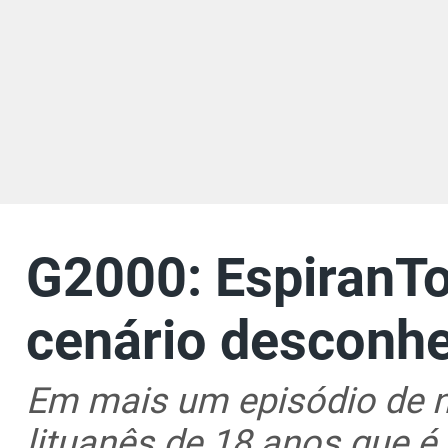
G2000: EspiranTo
cenário desconh
Em mais um episódio de n
lituanês de 18 anos que 