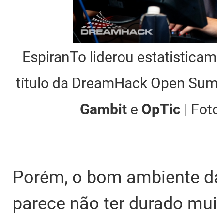
EspiranTo liderou estatistica
título da DreamHack Open Sum
Gambit
e
OpTic
| Fot
Porém, o bom ambiente da
parece não ter durado m