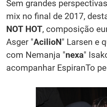
Sem grandes perspectivas,
mix no final de 2017, des
NOT
HOT
, composição eur
Asger "
AcilioN
" Larsen e
com Nemanja "
nexa
" Isak
acompanhar EspiranTo pela