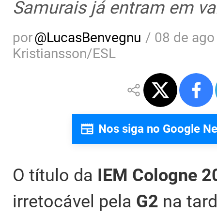
Samurais já entram em va
por
@
LucasBenvegnu
/
08 de ago
Kristiansson/ESL
Nos siga no Google N
O título da
IEM Cologne 
irretocável pela
G2
na tar