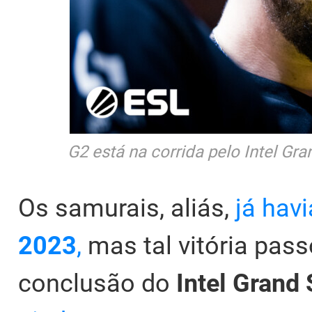
G2 está na corrida pelo Intel Gr
Os samurais, aliás,
já hav
2023
,
mas tal vitória pas
conclusão do
Intel Grand