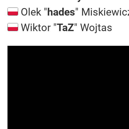
Olek "⁠
hades⁠
" Miskiewic
Wiktor "
TaZ
" Wojtas