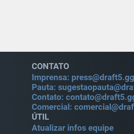
CONTATO
Imprensa: press@draft5.g
Pauta: sugestaopauta@dra
Contato: contato@draft5.g
Comercial: comercial@draf
ÚTIL
Atualizar infos equipe