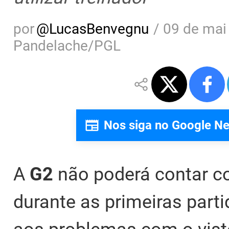
por
@
LucasBenvegnu
/
09 de mai
Pandelache/PGL
Nos siga no Google N
A
G2
não poderá contar c
durante as primeiras part