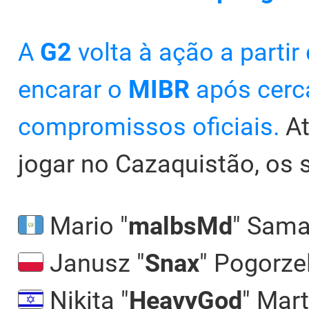
A
G2
volta à ação a parti
encarar o
MIBR
após cer
compromissos oficiais.
At
jogar no Cazaquistão, os 
Mario "
malbsMd
" Sam
Janusz "
Snax
" Pogorze
Nikita "
HeavyGod
" Mar