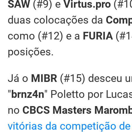
SAW
(#9) e
Virtus.pro
(#10
duas colocações da
Comp
como (#12) e a
FURIA
(#1
posições.
Já o
MIBR
(#15) desceu u
"
brnz4n
" Poletto por Lucas
no
CBCS Masters Marom
vitórias da competição de