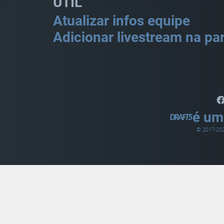
ÚTIL
Atualizar infos equipe
Adicionar livestream na par
é um
© 2017-
20