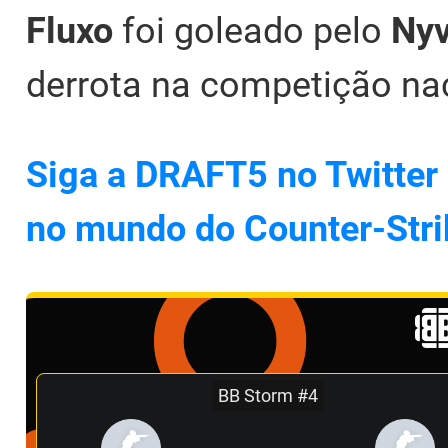
Fluxo
foi goleado pelo
Nyv
derrota na competição nac
Siga a DRAFT5 no Twitter 
no mundo do Counter-Stri
BB Storm #4