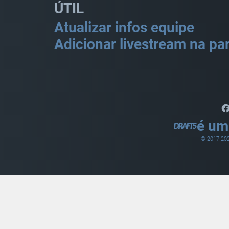
ÚTIL
Atualizar infos equipe
Adicionar livestream na par
é um
© 2017-
20