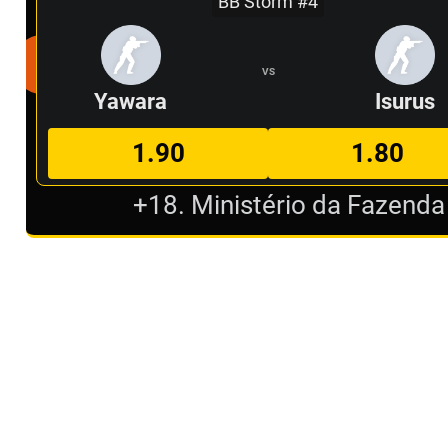
BB Storm #4
VS
Yawara
Isurus
1.90
1.80
+18. Ministério da Fazenda