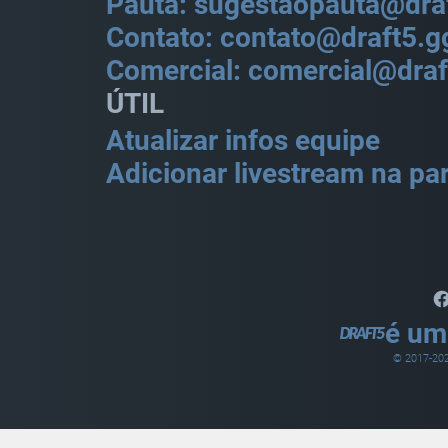
Pauta: sugestaopauta@dra
Contato: contato@draft5.g
Comercial: comercial@draf
ÚTIL
Atualizar infos equipe
Adicionar livestream na par
é um
© 2017-
20