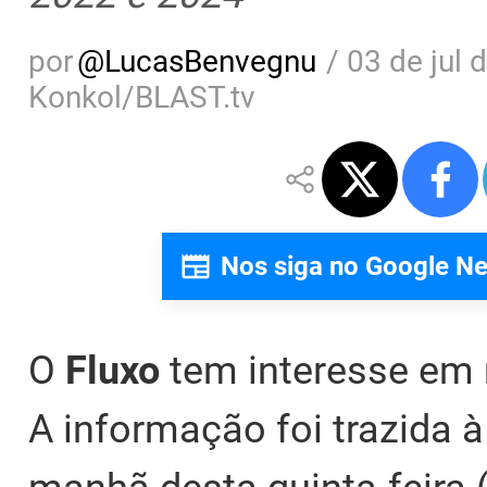
por
@
LucasBenvegnu
/
03 de jul 
Konkol/BLAST.tv
Nos siga no Google N
O
Fluxo
tem interesse em r
A informação foi trazida à