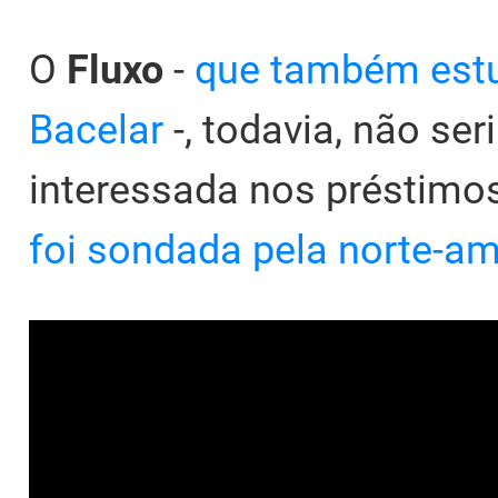
O
Fluxo
-
que também estu
Bacelar
-, todavia, não se
interessada nos préstimo
foi sondada pela norte-a