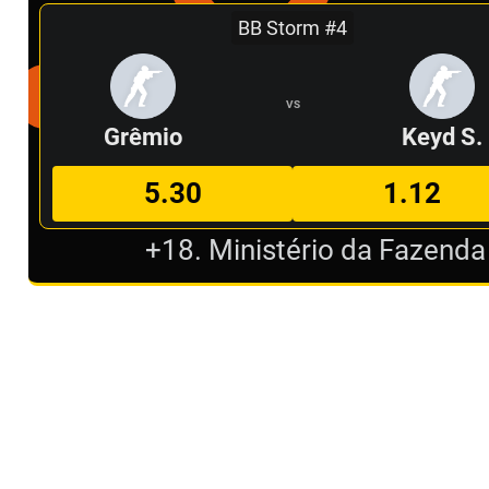
BB Storm #4
VS
Grêmio
Keyd S.
5.30
1.12
+18. Ministério da Fazenda