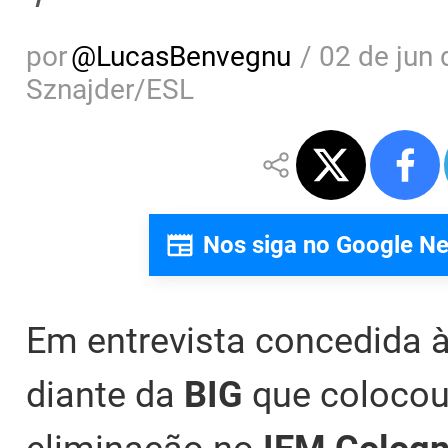
por
@
LucasBenvegnu
/
02 de jun 
Sznajder/ESL
Nos siga no Google N
Em entrevista concedida 
diante da
BIG
que colocou