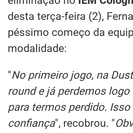
eliminação no
IEM Cologn
desta terça-feira (2), Fern
péssimo começo da equipe 
modalidade:
"
No primeiro jogo, na Dust
round e já perdemos logo
para termos perdido. Iss
confiança
", recobrou. "
Obv