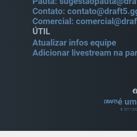
Pauta: sugestaopauta@dra
Contato: contato@draft5.g
Comercial: comercial@draf
ÚTIL
Atualizar infos equipe
Adicionar livestream na par
é um
© 2017-
20