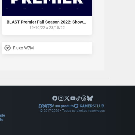
BLAST Premier Fall Season 2022: Showdown
19/10/22
à
23/10/22
Fluxo W7M
é um produto
© 2017-
2026
• Todos os direitos reservados
dade
te