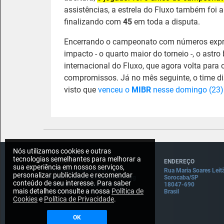
assistências, a estrela do Fluxo também foi a
finalizando com
45
em toda a disputa.
Encerrando o campeonato com números expr
impacto - o quarto maior do torneio -, o astro 
internacional do Fluxo, que agora volta para 
compromissos. Já no mês seguinte, o time d
visto que
venceu o
MIBR
nesse domingo (23)
Nós utilizamos cookies e outras
tecnologias semelhantes para melhorar a
CONTATO
ENDEREÇO
sua experiência em nossos serviços,
Imprensa: press@draft5.gg
Rua Maria Soares Leit
personalizar publicidade e recomendar
Pauta: sugestaopauta@draft5.gg
Sorocaba/SP
conteúdo de seu interesse. Para saber
Contato: contato@draft5.gg
18047-690
mais detalhes consulte a nossa
Política de
Comercial: comercial@draft5.gg
Brasil
Cookies
e
Política de Privacidade
.
OK