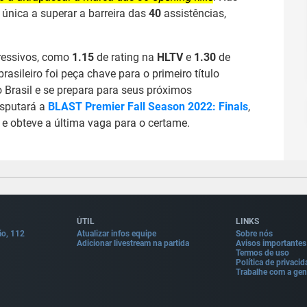
 única a superar a barreira das
40
assistências,
essivos, como
1.15
de rating na
HLTV
e
1.30
de
brasileiro foi peça chave para o primeiro título
o Brasil e se prepara para seus próximos
isputará a
BLAST Premier Fall Season 2022: Finals
,
e obteve a última vaga para o certame.
ÚTIL
LINKS
ão, 112
Atualizar infos equipe
Sobre nós
Adicionar livestream na partida
Avisos importantes
Termos de uso
Política de privaci
Trabalhe com a gen