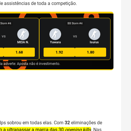
e assistências de toda a competição.
 Storm #4
BB Storm #4
VS
VS
MEIA N.
Yawara
Isurus
1.68
1.92
1.80
da adverte: Aposta não é investimento.
felps sobrou em todas elas. Com
32
eliminações de
o a ultrapassar a marca das 30
opening kills
. Nas