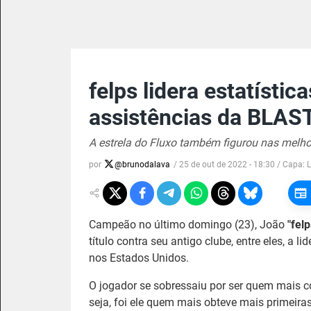
felps lidera estatístic
assistências da BLAS
A estrela do Fluxo também figurou nas melhor
por
@
brunodalava
/
25 de out de 2022 - 18:30
/ Capa:
Campeão no último domingo (23), João
"felp
título contra seu antigo clube, entre eles, a 
nos Estados Unidos.
O jogador se sobressaiu por ser quem mais 
seja, foi ele quem mais obteve mais primeira