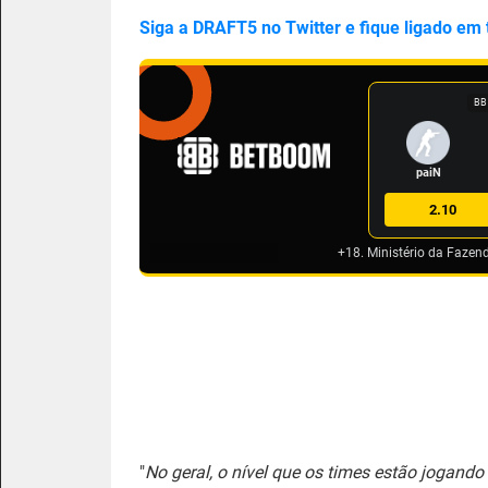
Siga a DRAFT5 no Twitter e fique ligado em
BB
paiN
2.10
+18. Ministério da Fazen
"
No geral, o nível que os times estão jogand