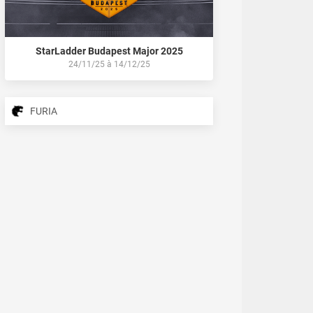
StarLadder Budapest Major 2025
24/11/25
à
14/12/25
FURIA