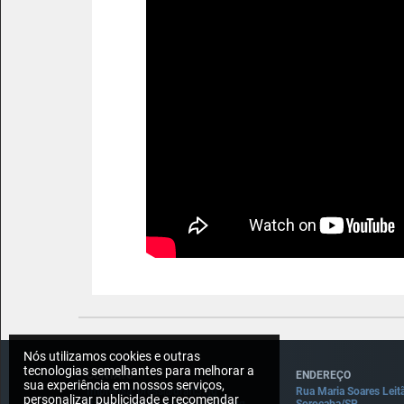
Nós utilizamos cookies e outras
tecnologias semelhantes para melhorar a
CONTATO
ENDEREÇO
sua experiência em nossos serviços,
Imprensa: press@draft5.gg
Rua Maria Soares Leit
personalizar publicidade e recomendar