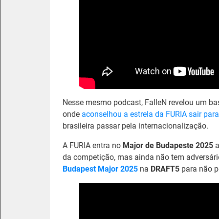
Nesse mesmo podcast, FalleN revelou um bas
onde
aconselhou a estrela da FURIA sair para
brasileira passar pela internacionalização.
A FURIA entra no
Major de Budapeste 2025
a
da competição, mas ainda não tem adversário
Budapest Major 2025
na
DRAFT5
para não p