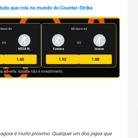
 tudo que rola no mundo do Counter-Strike
.
 Storm #4
BB Storm #4
VS
VS
MEIA N.
Yawara
Isurus
1.65
1.92
1.80
da adverte: Aposta não é investimento.
o agora é muito próximo. Qualquer um dos jogos que