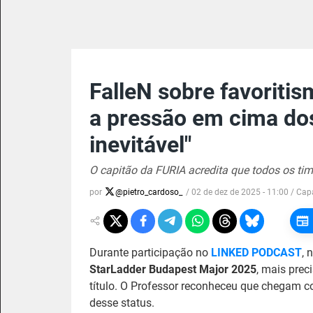
FalleN sobre favoritis
a pressão em cima do
inevitável"
O capitão da FURIA acredita que todos os ti
por
@
pietro_cardoso_
/
02 de dez de 2025 - 11:00
/ Cap
Durante participação no
LINKED PODCAST
, 
StarLadder Budapest Major 2025
, mais pre
título. O Professor reconheceu que chegam c
desse status.