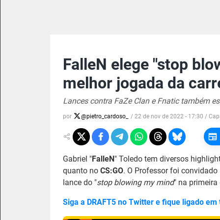
FalleN elege "stop bl
melhor jogada da carr
Lances contra FaZe Clan e Fnatic também es
por
@
pietro_cardoso_
/
22 de nov de 2022 - 17:30
/ Cap
Gabriel "
FalleN
" Toledo tem diversos highligh
quanto no
CS:GO
. O Professor foi convidado
lance do "
stop blowing my mind
" na primeira
Siga a DRAFT5 no Twitter e fique ligado em