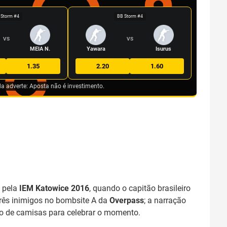
 Storm #4
BB Storm #4
VS
VS
MEIA N.
Yawara
Isurus
1.35
2.20
1.60
da adverte: Aposta não é investimento.
pela
IEM Katowice 2016
, quando o capitão brasileiro
três inimigos no bombsite A da
Overpass
; a narração
ção de camisas para celebrar o momento.