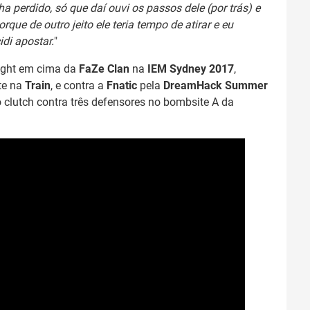
a perdido, só que daí ouvi os passos dele (por trás) e
orque de outro jeito ele teria tempo de atirar e eu
di apostar.
"
ight em cima da
FaZe Clan
na
IEM Sydney 2017
,
te na
Train
, e contra a
Fnatic
pela
DreamHack Summer
 clutch contra três defensores no bombsite A da