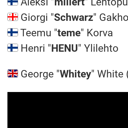
Aleksi "
millert
" Lehtop
Giorgi "
Schwarz
" Gakho
Teemu "
teme
" Korva
Henri "
HENU
" Ylilehto
George "
Whitey
" White