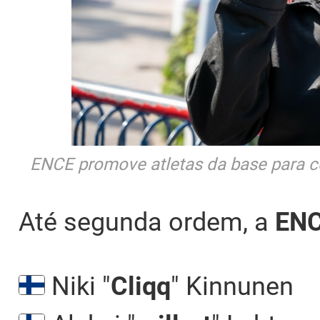
ENCE promove atletas da base para c
Até segunda ordem, a
EN
Niki "
Cliqq
" Kinnunen