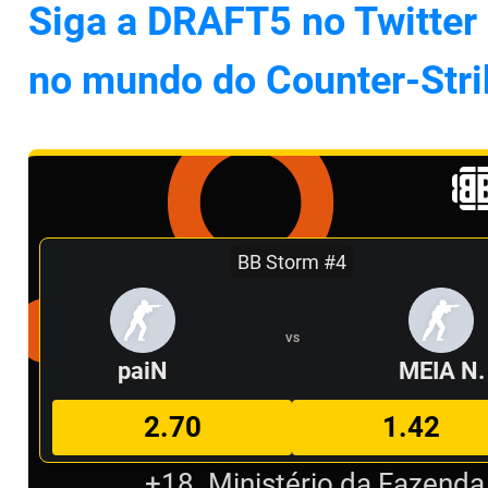
Siga a DRAFT5 no Twitter 
no mundo do Counter-Stri
BB Storm #4
VS
paiN
MEIA N.
2.70
1.42
+18. Ministério da Fazenda