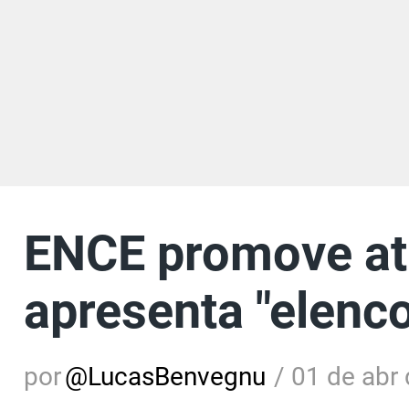
ENCE promove atl
apresenta "elenco
por
@
LucasBenvegnu
/
01 de abr 