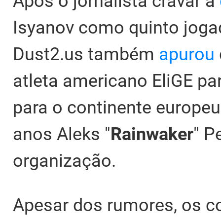
Após o jornalista cravar a
Isyanov como quinto jogad
Dust2.us também
apurou
atleta americano EliGE par
para o continente europeu
anos Aleks "
Rainwaker
" P
organização.
Apesar dos rumores, os c