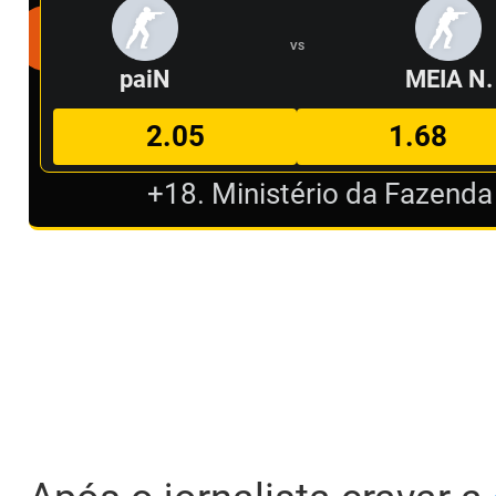
VS
paiN
MEIA N.
2.05
1.68
+18. Ministério da Fazenda