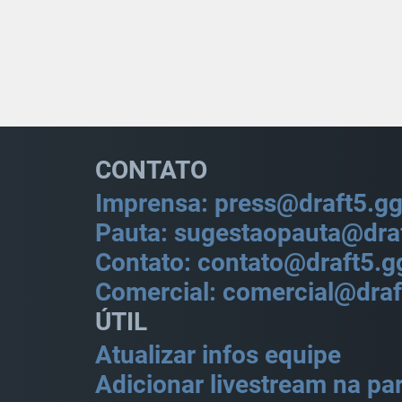
CONTATO
Imprensa: press@draft5.g
Pauta: sugestaopauta@dra
Contato: contato@draft5.g
Comercial: comercial@draf
ÚTIL
Atualizar infos equipe
Adicionar livestream na par