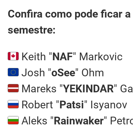
Confira como pode ficar 
semestre:
Keith "
NAF
" Markovic
Josh "
oSee
" Ohm
Mareks "
YEKINDAR
" Ga
Robert "
Patsi
" Isyanov
Aleks "
Rainwaker
" Petr