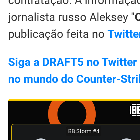
contratação. A informaçã
jornalista russo Aleksey "
publicação feita no
Twitte
Siga a DRAFT5 no Twitter 
no mundo do Counter-Stri
BB Storm #4