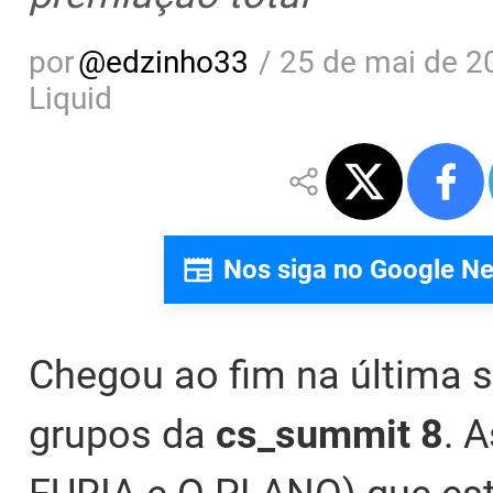
por
@
edzinho33
/
25 de mai de 2
Liquid
Nos siga no Google N
Chegou ao fim na última s
grupos da
cs_summit 8
. 