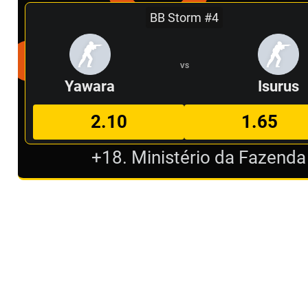
BB Storm #4
VS
Yawara
Isurus
2.10
1.65
+18. Ministério da Fazenda