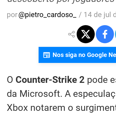
por
@
pietro_cardoso_
/
14 de jul 
Nos siga no Google N
O
Counter-Strike 2
pode e
da Microsoft. A especula
Xbox notarem o surgiment