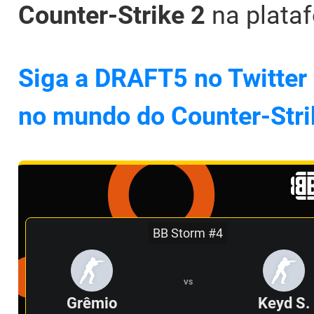
Counter-Strike 2
na plataf
Siga a DRAFT5 no Twitter 
no mundo do Counter-Stri
BB Storm #4
VS
Grêmio
Keyd S.