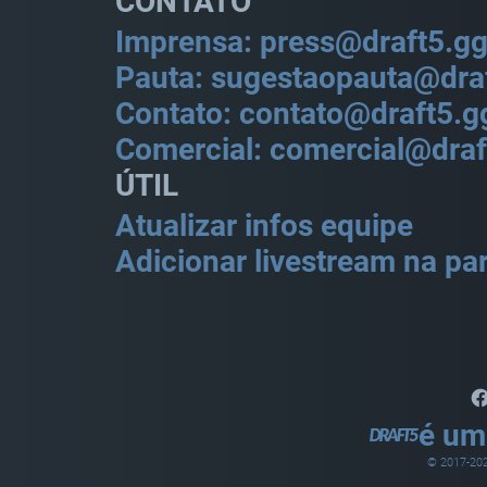
CONTATO
Imprensa: press@draft5.g
Pauta: sugestaopauta@dra
Contato: contato@draft5.g
Comercial: comercial@draf
ÚTIL
Atualizar infos equipe
Adicionar livestream na par
é um
© 2017-
20