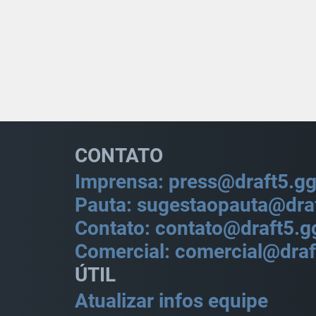
CONTATO
Imprensa: press@draft5.g
Pauta: sugestaopauta@dra
Contato: contato@draft5.g
Comercial: comercial@draf
ÚTIL
Atualizar infos equipe