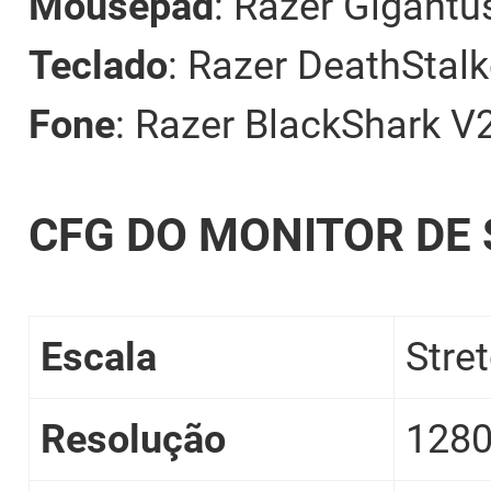
Mousepad
: Razer Gigantu
Teclado
: Razer DeathStal
Fone
: Razer BlackShark V
CFG DO MONITOR DE 
Escala
Stre
Resolução
128