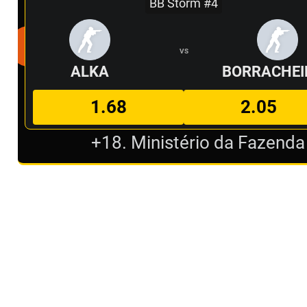
BB Storm #4
VS
ALKA
BORRACHEI
1.68
2.05
+18. Ministério da Fazenda