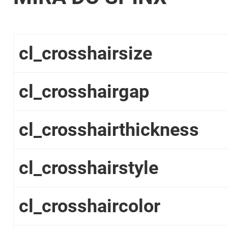
cl_crosshairsize
cl_crosshairgap
cl_crosshairthickness
cl_crosshairstyle
cl_crosshaircolor