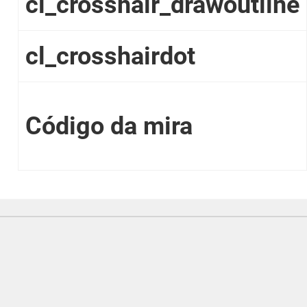
cl_crosshair_drawoutline
cl_crosshairdot
Código da mira