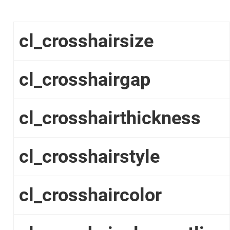
cl_crosshairsize
cl_crosshairgap
cl_crosshairthickness
cl_crosshairstyle
cl_crosshaircolor