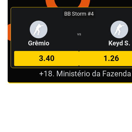
BB Storm #4
VS
Grêmio
Keyd S.
3.40
1.26
+18. Ministério da Fazenda