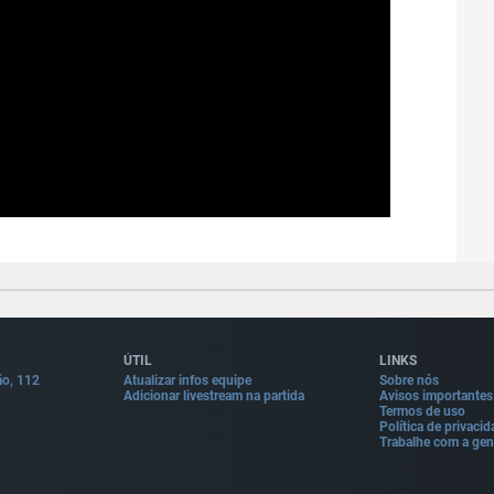
ÚTIL
LINKS
ão, 112
Atualizar infos equipe
Sobre nós
Adicionar livestream na partida
Avisos importantes
Termos de uso
Política de privaci
Trabalhe com a gen