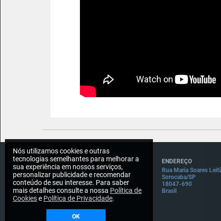
Nós utilizamos cookies e outras
tecnologias semelhantes para melhorar a
CONTATO
ENDEREÇO
sua experiência em nossos serviços,
Imprensa: press@draft5.gg
Rua Maria Soares Leit
personalizar publicidade e recomendar
Pauta: sugestaopauta@draft5.gg
Sorocaba/SP
conteúdo de seu interesse. Para saber
Contato: contato@draft5.gg
18047-690
mais detalhes consulte a nossa
Política de
Comercial: comercial@draft5.gg
Brasil
Cookies
e
Política de Privacidade
.
OK