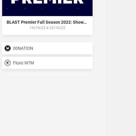
BLAST Premier Fall Season 2022: Showdown
19/10/22
à
23/10/22
00NATION
Fluxo W7M