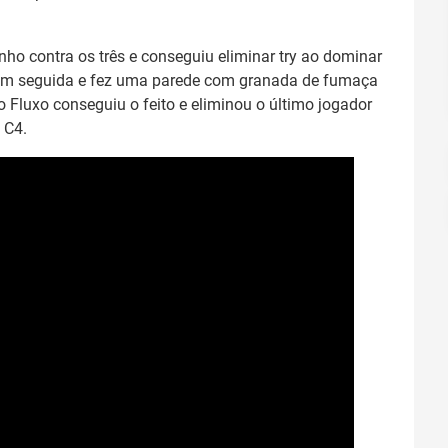
nho contra os três e conseguiu eliminar try ao dominar
 em seguida e fez uma parede com granada de fumaça
o Fluxo conseguiu o feito e eliminou o último jogador
 C4.