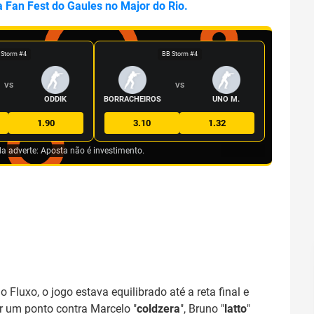
a Fan Fest do Gaules no Major do Rio.
 Storm #4
BB Storm #4
VS
VS
ODDIK
BORRACHEIROS
UNO M.
1.90
3.10
1.32
da adverte: Aposta não é investimento.
 Fluxo, o jogo estava equilibrado até a reta final e
r um ponto contra Marcelo "
coldzera
", Bruno "
latto
"