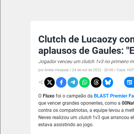
Clutch de Lucaozy con
aplausos de Gaules: "E
Jogador venceu um clutch 1v3 no primeiro m
por
Ariela Vasquez
/
24 de out de 2022 - 20:00
/ Capa:
HLT
O
Fluxo
foi o campeão da
BLAST Premier Fa
que vencer grandes oponentes, como a
00Nat
contra os compatriotas, a equipe levou a me
Neves realizou um
clutch
1v3 que arrancou el
estava assistindo ao jogo.