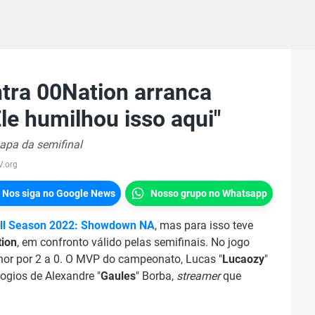
tra 00Nation arranca
le humilhou isso aqui"
apa da semifinal
V.org
Nos siga no Google News
Nosso grupo no Whatsapp
ll Season 2022: Showdown NA
, mas para isso teve
ion
, em confronto válido pelas semifinais. No jogo
lhor por 2 a 0. O MVP do campeonato, Lucas "
Lucaozy
"
ogios de Alexandre "
Gaules
" Borba,
streamer
que