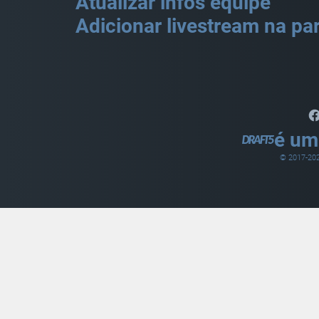
Atualizar infos equipe
Adicionar livestream na par
é um
© 2017-
20