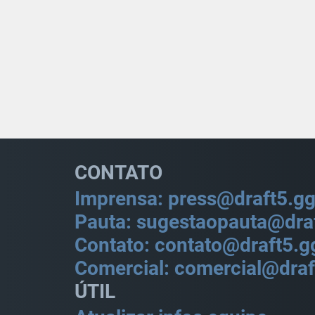
CONTATO
Imprensa: press@draft5.g
Pauta: sugestaopauta@dra
Contato: contato@draft5.g
Comercial: comercial@draf
ÚTIL