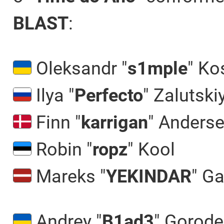
BLAST
:
Oleksandr "
s1mple
" Ko
Ilya "
Perfecto
" Zalutski
Finn "
karrigan
" Anders
Robin "
ropz
" Kool
Mareks "
YEKINDAR
" Ga
Andrey "
B1ad3
" Gorode