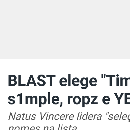
BLAST elege "Ti
s1mple, ropz e 
Natus Vincere lidera "sel
nomes na lista