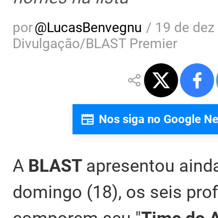
por
@
LucasBenvegnu
/
19 de dez
Divulgação/BLAST Premier
Nos siga no Google N
A
BLAST
apresentou ainda
domingo (18), os seis pro