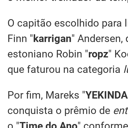
O capitão escolhido para l
Finn "
karrigan
" Andersen, 
estoniano Robin "
ropz
" Ko
que faturou na categoria
l
Por fim, Mareks "
YEKIND
conquista o prêmio de
ent
o "
Time do Ano
" conforme