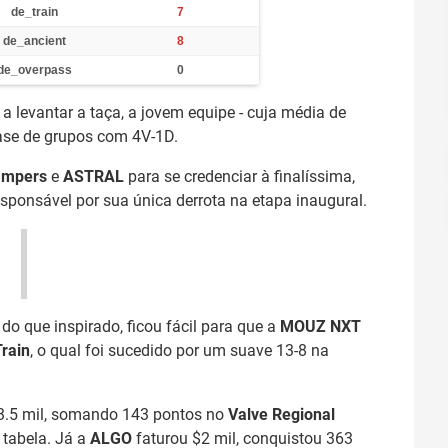
de_train
7
de_ancient
8
de_overpass
0
 levantar a taça, a jovem equipe - cuja média de
fase de grupos com 4V-1D.
Campers
e
ASTRAL
para se credenciar à finalíssima,
responsável por sua única derrota na etapa inaugural.
do que inspirado, ficou fácil para que a
MOUZ NXT
Train
, o qual foi sucedido por um suave 13-8 na
3.5 mil, somando 143 pontos no
Valve Regional
 tabela. Já a
ALGO
faturou $2 mil, conquistou 363