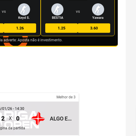
VS
VS
Keyd S.
BESTIA
Yawara
1.26
1.25
3.60
da adverte: Aposta não é investimento.
Melhor de 3
/01/26 - 14:30
2
0
ALGO ESPORTS
X
gina da partida