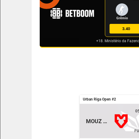
Grêmio
3.40
+18. Ministério da Fazen
Urban Riga Open #2
05
MOUZ NXT
Pá