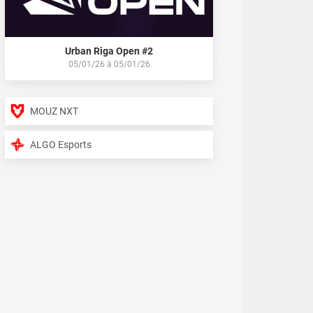
Urban Riga Open #2
05/01/26
à
05/01/26
MOUZ NXT
ALGO Esports