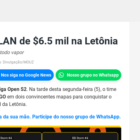
AN de $6.5 mil na Letônia
 todo vapor
a:
Divulgação/MOUZ
Nos siga no Google News
Nosso grupo no Whatsapp
iga Open S2
. Na tarde desta segunda-feira (5), o time
GO
em dois convincentes mapas para conquistar o
l da Letônia.
a da sua mão. Participe do nosso grupo de WhatsApp.
 Storm #4
BB Storm #4