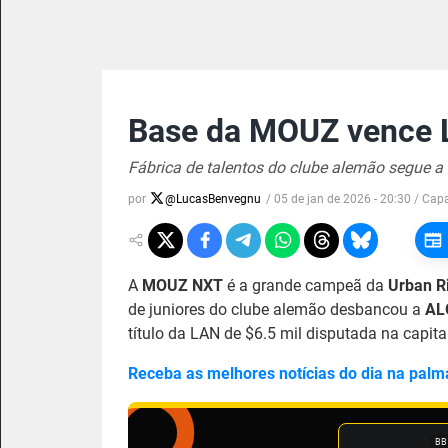
Base da MOUZ vence L
Fábrica de talentos do clube alemão segue a
por
@
LucasBenvegnu
/
05 de jan de 2026 - 20:30
/ Cap
A
MOUZ NXT
é a grande campeã da
Urban R
de juniores do clube alemão desbancou a
AL
título da LAN de $6.5 mil disputada na capita
Receba as melhores notícias do dia na palm
BB