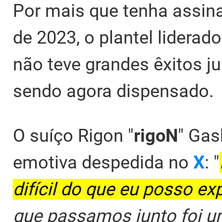
Por mais que tenha assi
de 2023, o plantel liderado 
não teve grandes êxitos ju
sendo agora dispensado.
O suíço Rigon "
rigoN
" Gas
emotiva despedida no
X
: "
difícil do que eu posso e
que passamos junto foi u