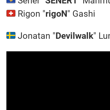
Sener "⁠
SENER1⁠
" Mahmu
Rigon "⁠
rigoN⁠
" Gashi
Jonatan "⁠
Devilwalk⁠
" Lu