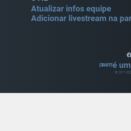
Atualizar infos equipe
Adicionar livestream na par
é um
© 2017-
20