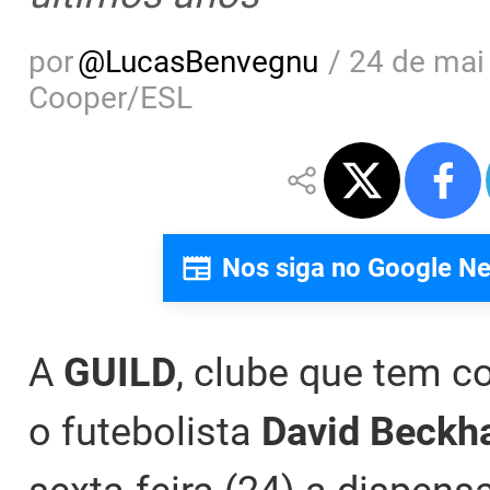
por
@
LucasBenvegnu
/
24 de mai
Cooper/ESL
Nos siga no Google N
A
GUILD
, clube que tem 
o futebolista
David Beck