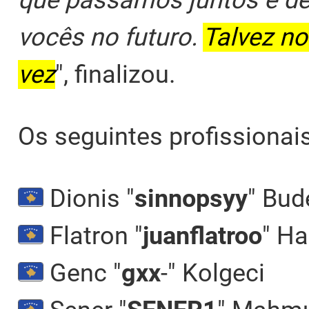
que passamos juntos e des
vocês no futuro.
Talvez n
vez
", finalizou.
Os seguintes profissionai
Dionis "⁠
sinnopsyy⁠
" Bud
Flatron "⁠
juanflatroo⁠
" Ha
Genc "⁠
gxx
-⁠" Kolgeci