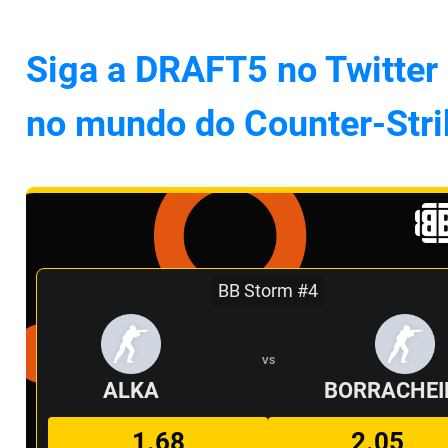
Siga a DRAFT5 no Twitter 
no mundo do Counter-Stri
BB Storm #4
VS
ALKA
BORRACHEI
1.68
2.05