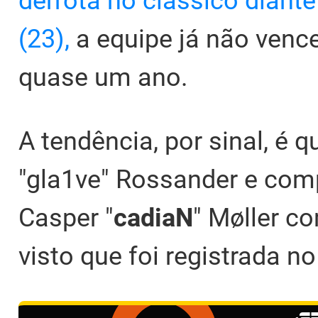
derrota no clássico diant
(23),
a equipe já não vence 
quase um ano.
A tendência, por sinal, é q
"gla1ve" Rossander e com
Casper "
cadiaN
" Møller c
visto que foi registrada n