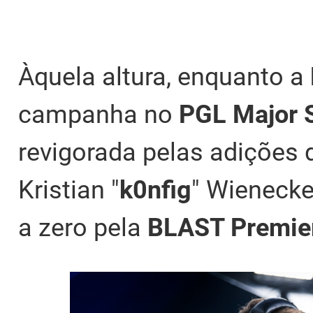
Àquela altura, enquanto a
campanha no
PGL Major 
revigorada pelas adições 
Kristian "
k0nfig
" Wienecke
a zero pela
BLAST Premier