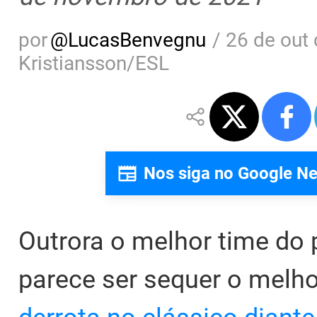
por
@
LucasBenvegnu
/
26 de out 
Kristiansson/ESL
Nos siga no Google N
Outrora o melhor time do 
parece ser sequer o melh