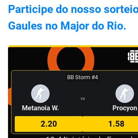
Participe do nosso sortei
Gaules no Major do Rio.
BB Storm #4
VS
Metanoia W.
Procyon
2.20
1.58