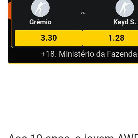
VS
Grêmio
Keyd S.
3.30
1.28
+18. Ministério da Fazenda