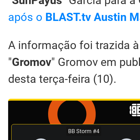
"
SunPayus
" Garcia para a
após o
BLAST.tv Austin M
A informação foi trazida 
"
Gromov
" Gromov em publ
desta terça-feira (10).
BB Storm #4