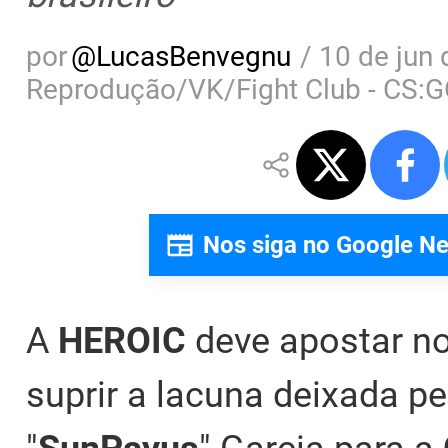
por
@
LucasBenvegnu
/
10 de jun 
Reprodução/VK/Fight Club - CS:
Nos siga no Google N
A
HEROIC
deve apostar no
suprir a lacuna deixada pe