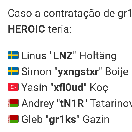
Caso a contratação de gr1
HEROIC
teria:
Linus "
LNZ⁠
" Holtäng
Simon "
yxngstxr
" Boije
Yasin "
xfl0ud
" Koç
Andrey "
tN1R
" Tatarino
Gleb "
gr1ks
" Gazin