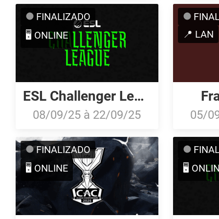
FINALIZADO
FINA
📍 LAN
🖥️ ONLINE
ESL Challenger League Season 50: South America - Cup #2
Fr
08/09/25
à
22/09/25
05/0
FINALIZADO
FINA
🖥️ ONLINE
🖥️ ONLI