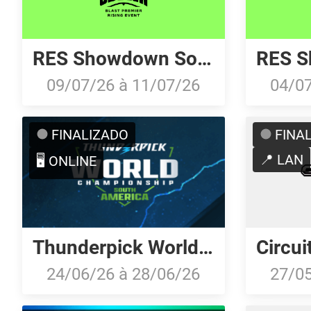
RES Showdown South America Fall 2026
09/07/26
à
11/07/26
04/0
FINALIZADO
FINA
📍 LAN
🖥️ ONLINE
Thunderpick World Championship 2026: South American Series #1
24/06/26
à
28/06/26
27/0