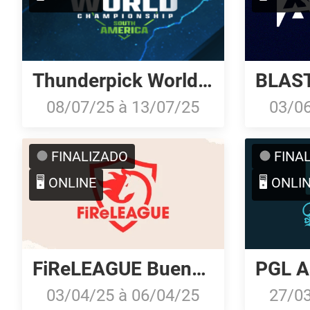
Thunderpick World Championship 2025: South American Series #2
08/07/25
à
13/07/25
03/0
FINALIZADO
FINA
🖥️ ONLINE
🖥️ ONLI
FiReLEAGUE Buenos Aires 2025: Brazilian Qualifier
03/04/25
à
06/04/25
27/0