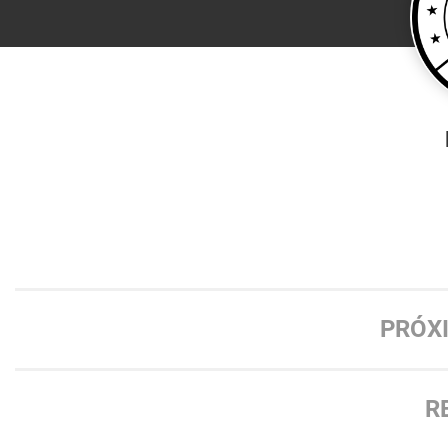
PRÓX
R