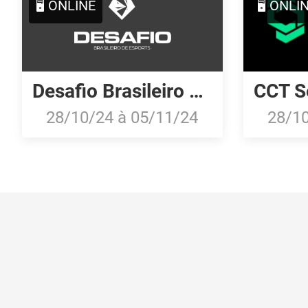
🖥️ ONLINE
🖥️ ONLI
Desafio Brasileiro de Esports 2024: Online Stage
28/10/24
à
05/11/24
28/1