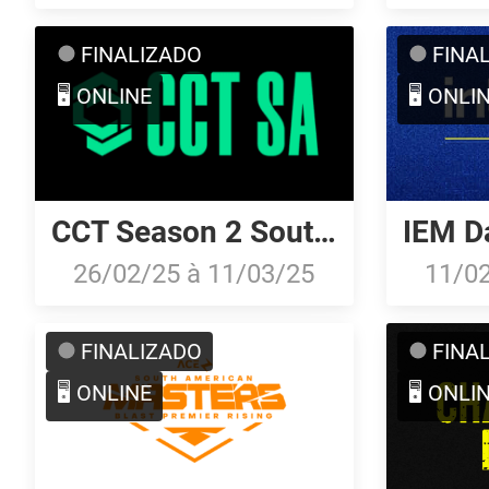
FINALIZADO
FINA
🖥️ ONLINE
🖥️ ONLI
CCT Season 2 South American Series #8
26/02/25
à
11/03/25
11/0
FINALIZADO
FINA
🖥️ ONLINE
🖥️ ONLI