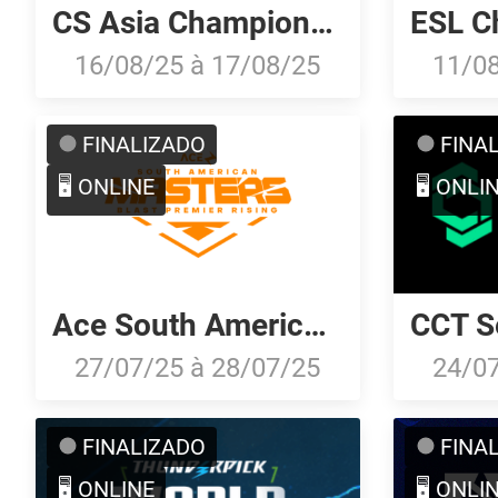
CS Asia Championships 2025: American Open Qualifier
16/08/25
à
17/08/25
11/0
FINALIZADO
FINA
🖥️ ONLINE
🖥️ ONLI
Ace South American Masters Fall 2025: Brazilian Open Qualifier
27/07/25
à
28/07/25
24/0
FINALIZADO
FINA
🖥️ ONLINE
🖥️ ONLI