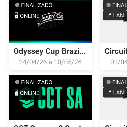
FINALIZADO
FINA
📍 LAN
🖥️ ONLINE
Odyssey Cup Brazil 2026: Online Stage
24/04/26
à
10/05/26
01/0
FINALIZADO
FINA
📍 LAN
🖥️ ONLINE