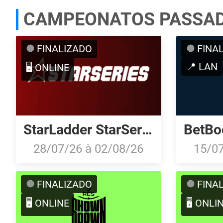
CAMPEONATOS PASSA
FINALIZADO
FINA
📍 LAN
🖥️ ONLINE
StarLadder StarSeries Fall 2026: South American Qualifier
28/07/26
à
02/08/26
15/0
FINALIZADO
FINA
🖥️ ONLINE
🖥️ ONLI