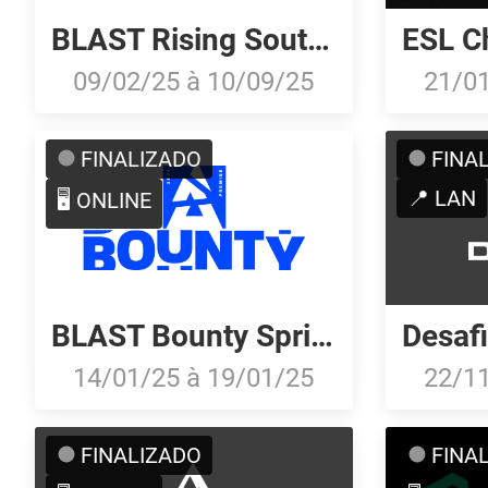
BLAST Rising South America Spring 2025
09/02/25
à
10/09/25
21/0
FINALIZADO
FINA
📍 LAN
🖥️ ONLINE
BLAST Bounty Spring 2025: Closed Qualifier
14/01/25
à
19/01/25
22/1
FINALIZADO
FINA