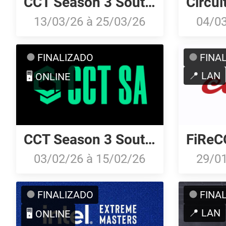
CCT Season 3 South American Series #10
13/03/26
à
25/03/26
04/0
FINALIZADO
FINA
📍 LAN
🖥️ ONLINE
CCT Season 3 South American Series #8
03/02/26
à
15/02/26
29/0
FINALIZADO
FINA
📍 LAN
🖥️ ONLINE