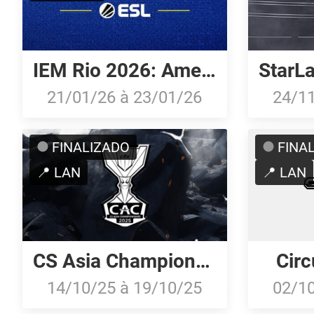
IEM Rio 2026: American Qualifier
21/01/26
à
23/01/26
24/1
FINALIZADO
FINA
📍 LAN
📍 LAN
CS Asia Championships 2025
Circ
14/10/25
à
19/10/25
02/1