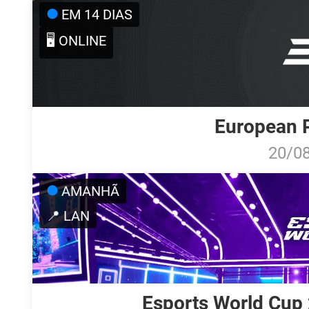
EM 14 DIAS
🖥️ ONLINE
European P
20/0
AMANHÃ
📍 LAN
Esports World Cup 