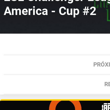
America - Cup #2
PRÓX
R