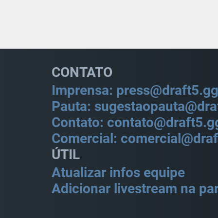
CONTATO
Imprensa: press@draft5.g
Pauta: sugestaopauta@dra
Contato: contato@draft5.g
Comercial: comercial@draf
ÚTIL
Atualizar infos equipe
Adicionar livestream na par