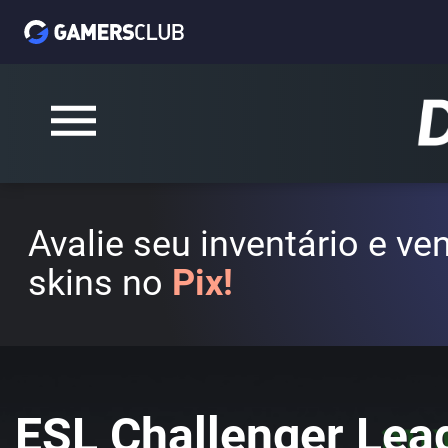
Avalie seu inventário e v
skins no
Pix!
ESL Challenger Lea