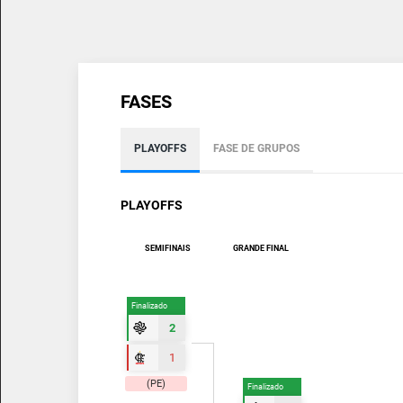
FASES
PLAYOFFS
FASE DE GRUPOS
PLAYOFFS
SEMIFINAIS
GRANDE FINAL
Finalizado
2
1
(PE)
Finalizado