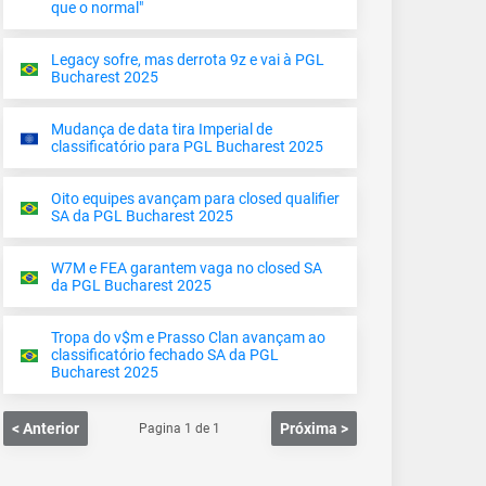
que o normal"
Legacy sofre, mas derrota 9z e vai à PGL
Bucharest 2025
Mudança de data tira Imperial de
classificatório para PGL Bucharest 2025
Oito equipes avançam para closed qualifier
SA da PGL Bucharest 2025
W7M e FEA garantem vaga no closed SA
da PGL Bucharest 2025
Tropa do v$m e Prasso Clan avançam ao
classificatório fechado SA da PGL
Bucharest 2025
< Anterior
Próxima >
Pagina
1
de
1