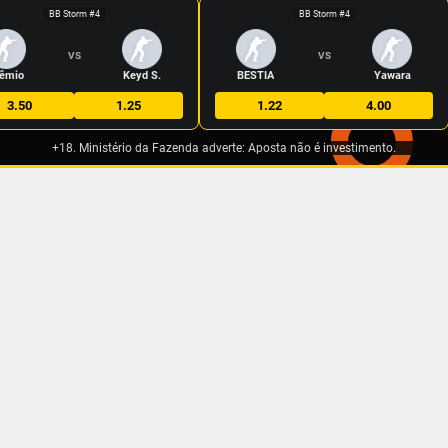
BB Storm #4
BB Storm #4
VS
VS
êmio
Keyd S.
BESTIA
Yawara
3.50
1.25
1.22
4.00
+18. Ministério da Fazenda adverte: Aposta não é investimento.