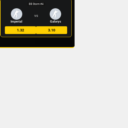
BB Storm #4
VS
Imperial
Galorys
1.32
3.10