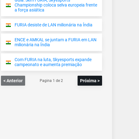
Guia: Sem FURIA, Skyesports
Championship coloca selva europeia frente
a força asiática
FURIA desiste de LAN milionária na Índia
ENCE e AMKAL se juntam a FURIA em LAN
milionária na Índia
Com FURIA na luta, Skyesports expande
campeonato e aumenta premiação
< Anterior
Próxima >
Pagina
1
de
2