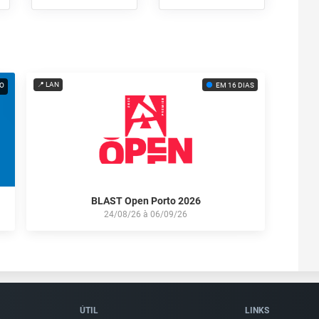
📍 LAN
O
EM 16 DIAS
BLAST Open Porto 2026
24/08/26
à
06/09/26
ÚTIL
LINKS