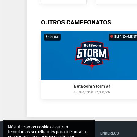
OUTROS CAMPEONATOS
EM ANDAMENT
🖥️ ONLINE
BetBoom Storm #4
03/08/26
à
16/08/26
Nós utilizamos cookies e outras
tecnologias semelhantes para melhorar a
CONTATO
ENDEREÇO
sua experiência em nossos serviços,