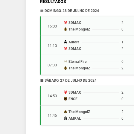
RESULTADOS
📅 DOMINGO, 28 DE JULHO DE 2024
3DMAX
2
16:00
The MongolZ
0
Aurora
1
11:10
3DMAX
2
Eternal Fire
0
07:30
The MongolZ
2
📅 SÁBADO, 27 DE JULHO DE 2024
3DMAX
2
14:50
ENCE
0
The MongolZ
2
11:45
AMKAL
0