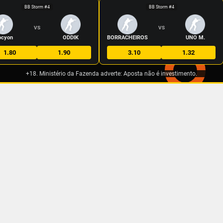
BB Storm #4
BB Storm #4
VS
VS
ocyon
ODDIK
BORRACHEIROS
UNO M.
1.80
1.90
3.10
1.32
+18. Ministério da Fazenda adverte: Aposta não é investimento.