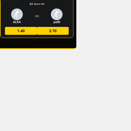
BB Storm #4
VS
ALKA
paiN
1.40
2.70