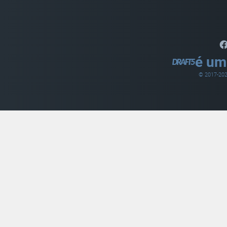
é um
© 2017-
20