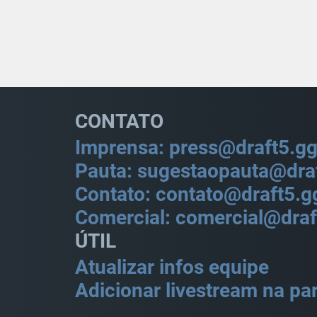
CONTATO
Imprensa: press@draft5.g
Pauta: sugestaopauta@dra
Contato: contato@draft5.g
Comercial: comercial@draf
ÚTIL
Atualizar infos equipe
Adicionar livestream na par